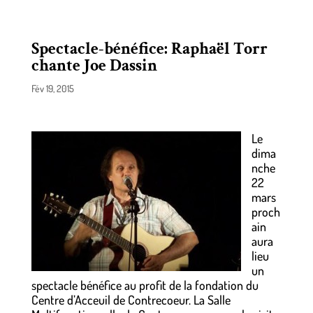
Spectacle-bénéfice: Raphaël Torr
chante Joe Dassin
Fév 19, 2015
Le
dima
nche
22
mars
proch
ain
aura
lieu
un
spectacle bénéfice au profit de la fondation du
Centre d’Acceuil de Contrecoeur. La Salle