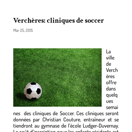
Verchères: cliniques de soccer
Mar 25, 2015
La
ville
de
Verch
ères
offre
dans
quelq
ues
semai
nes des cliniques de Soccer. Ces cliniques seront
données par Christian Couture, entraîneur et se
tiendront au gymnase de l’école Ludger-Duvernay.
Le coût d’inscription pour les enfants résidents est