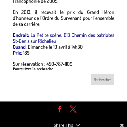
Francophonie de 2005.
En 2013, il recevait le prix du Grand Héron
d’honneur de l’Ordre du Survenant pour l’ensemble
de sa carrière.
Endroit:
La Petite scène, 613 Chemin des patriotes
St-Denis sur Richelieu
Quand:
Dimanche le 19 avril à 14h30
Prix:
18$
Sur réservation : 450-787-1109
Poursuivre la recherche
Design de
Elegant Themes
| Propulsé par
WordPress
Share This