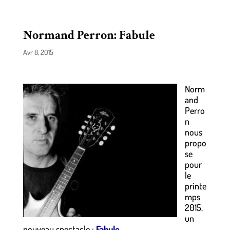
Normand Perron: Fabule
Avr 8, 2015
Norm
and
Perro
n
nous
propo
se
pour
le
printe
mps
2015,
un
nouveau spectacle :
Fabule