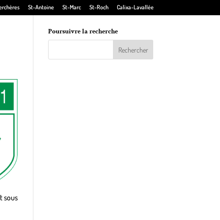
erchères
St-Antoine
St-Marc
St-Roch
Calixa-Lavallée
Poursuivre la recherche
nt sous