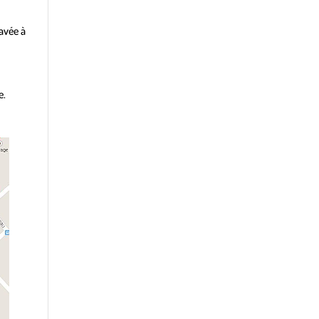
pavée à
e.