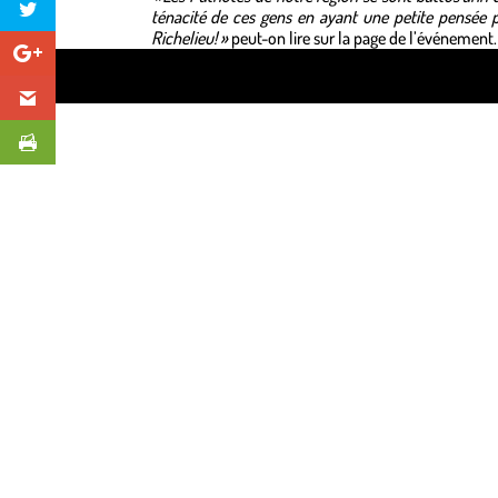
ténacité de ces gens en ayant une petite pensée p
Richelieu! »
peut-on lire sur la page de l’événement.
Design de
Elegant Themes
| Propulsé par
WordPre