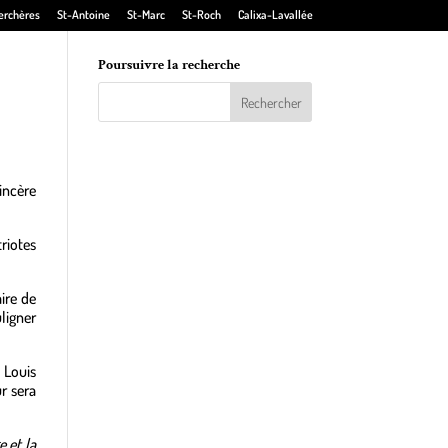
erchères
St-Antoine
St-Marc
St-Roch
Calixa-Lavallée
Poursuivre la recherche
incère
riotes
ire de
ligner
 Louis
r sera
 et la