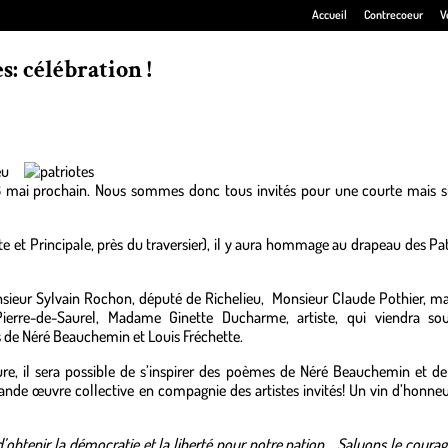
Accueil
Contrecoeur
V
s: célébration !
eu
 18 mai prochain. Nous sommes donc tous invités pour une courte mais s
te et Principale, près du traversier), il y aura hommage au drapeau des Pat
onsieur Sylvain Rochon, député de Richelieu, Monsieur Claude Pothier, ma
ierre-de-Saurel, Madame Ginette Ducharme, artiste, qui viendra sou
 de Néré Beauchemin et Louis Fréchette.
ure, il sera possible de s’inspirer des poèmes de Néré Beauchemin et de
grande œuvre collective en compagnie des artistes invités! Un vin d’honneu
d’obtenir la démocratie et la liberté pour notre nation… Saluons le courage