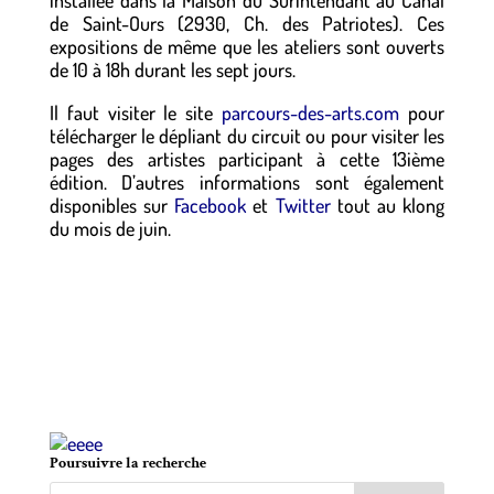
installée dans la Maison du Surintendant au Canal
de Saint-Ours (2930, Ch. des Patriotes). Ces
expositions de même que les ateliers sont ouverts
de 10 à 18h durant les sept jours.
Il faut visiter le site
parcours-des-arts.com
pour
télécharger le dépliant du circuit ou pour visiter les
pages des artistes participant à cette 13ième
édition. D’autres informations sont également
disponibles sur
Facebook
et
Twitter
tout au klong
du mois de juin.
o
o
o
o
Poursuivre la recherche