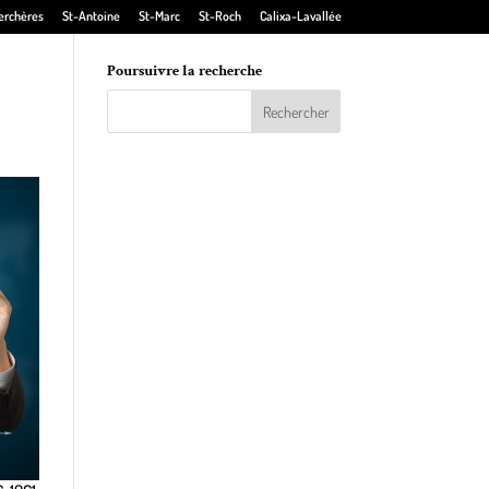
erchères
St-Antoine
St-Marc
St-Roch
Calixa-Lavallée
Poursuivre la recherche