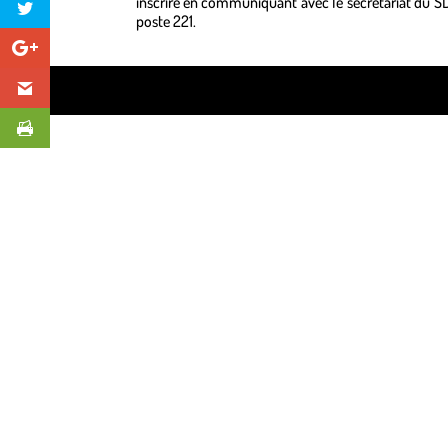
inscrire en communiquant avec le secrétariat du S
poste 221.
Design de
Elegant Themes
| Propulsé par
WordPre