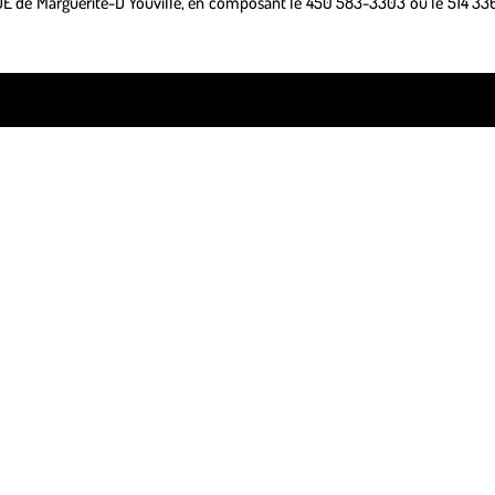
DE de Marguerite-D’Youville, en composant le 450 583-3303 ou le 514 336
ss