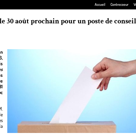
Accueil
Contrecoeur
V
le 30 août prochain pour un poste de conseil
in
6,
is
es
es
re
31
uc
M.
le
es
la