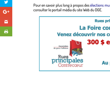
Pour en savoir plus long à propos des
élections mun
consulter le portail média du site Web du DGE.
o
o
o
o