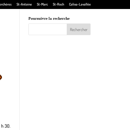
erchères
St-Antoine
St-Marc
St-Roch
Calixa-Lavallée
Poursuivre la recherche
 h 30.