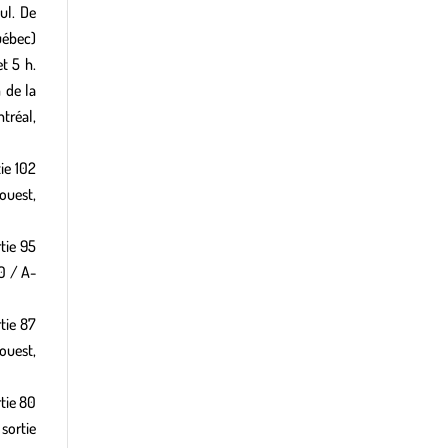
ul. De
Québec)
t 5 h.
 de la
tréal,
ie 102
ouest,
tie 95
30 / A-
tie 87
ouest,
tie 80
 sortie