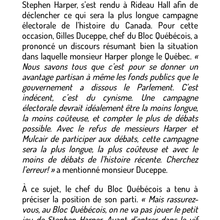
Stephen Harper, s’est rendu à Rideau Hall afin de
déclencher ce qui sera la plus longue campagne
électorale de l’histoire du Canada. Pour cette
occasion, Gilles Duceppe, chef du Bloc Québécois, a
prononcé un discours résumant bien la situation
dans laquelle monsieur Harper plonge le Québec.
«
Nous savons tous que c’est pour se donner un
avantage partisan à même les fonds publics que le
gouvernement a dissous le Parlement. C’est
indécent, c’est du cynisme. Une campagne
électorale devrait idéalement être la moins longue,
la moins coûteuse, et compter le plus de débats
possible. Avec le refus de messieurs Harper et
Mulcair de participer aux débats, cette campagne
sera la plus longue, la plus coûteuse et avec le
moins de débats de l’histoire récente. Cherchez
l’erreur! »
a mentionné monsieur Duceppe.
À ce sujet, le chef du Bloc Québécois a tenu à
préciser la position de son parti.
« Mais rassurez-
vous, au Bloc Québécois, on ne va pas jouer le petit
jeu de Stephen Harper. Avant d’entrer dans le vif