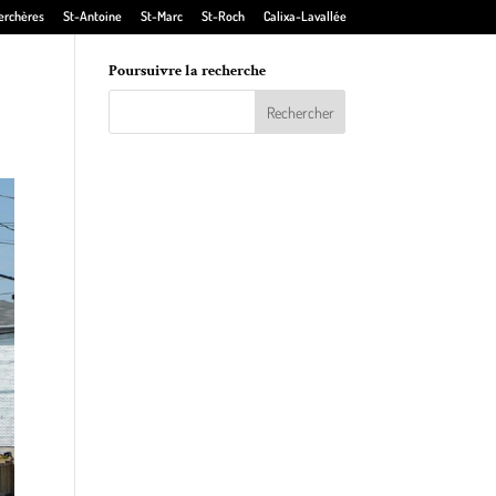
erchères
St-Antoine
St-Marc
St-Roch
Calixa-Lavallée
Poursuivre la recherche