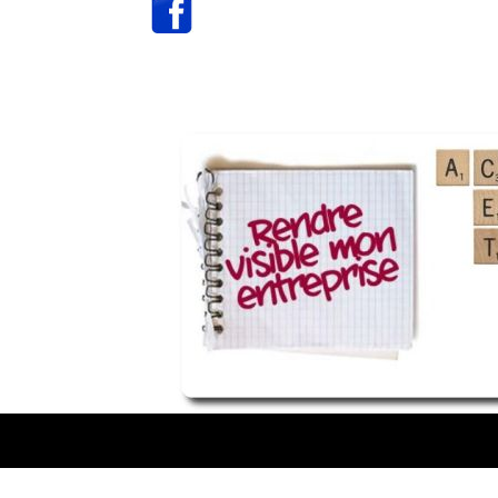
o
o
o
Design de
Elegant Themes
| Propulsé par
WordPre