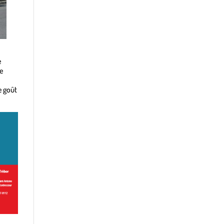
e
e
e goût