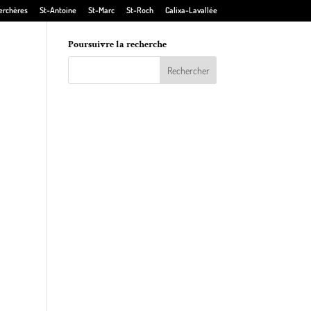
erchères
St-Antoine
St-Marc
St-Roch
Calixa-Lavallée
Poursuivre la recherche