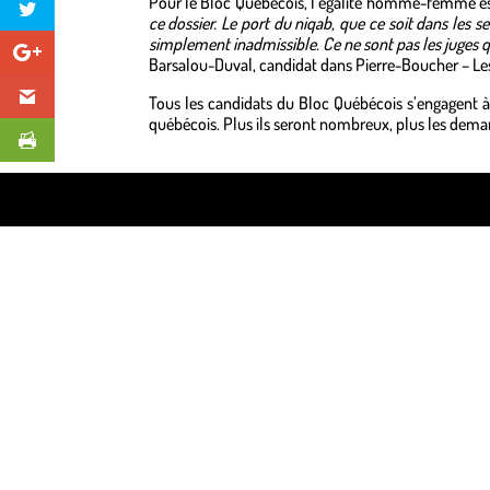
Pour le Bloc Québécois, l’égalité homme-femme es
ce dossier. Le port du niqab, que ce soit dans les
simplement inadmissible. Ce ne sont pas les juges q
Barsalou-Duval, candidat dans Pierre-Boucher – Les
Tous les candidats du Bloc Québécois s’engagent à
québécois. Plus ils seront nombreux, plus les dema
Design de
Elegant Themes
| Propulsé par
WordPre