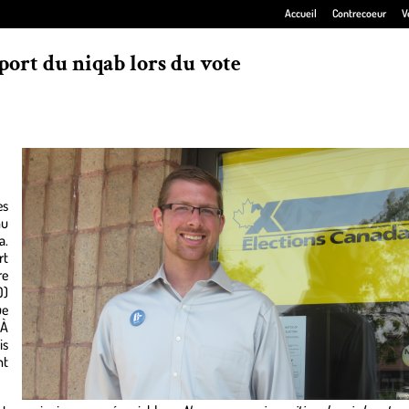
Accueil
Contrecoeur
V
port du niqab lors du vote
es
nu
a.
rt
re
0)
ue
 À
is
nt