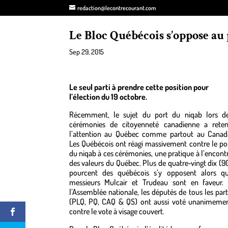
redaction@lecontrecourant.com
Le Bloc Québécois s’oppose au 
Sep 29, 2015
Le seul parti à prendre cette position pour
l’élection du 19 octobre.
Récemment, le sujet du port du niqab lors d
cérémonies de citoyenneté canadienne a rete
l’attention au Québec comme partout au Canad
Les Québécois ont réagi massivement contre le po
du niqab à ces cérémonies, une pratique à l’encont
des valeurs du Québec. Plus de quatre‑vingt dix (9
pourcent des québécois s’y opposent alors q
messieurs Mulcair et Trudeau sont en faveur.
l’Assemblée nationale, les députés de tous les part
(PLQ, PQ, CAQ & QS) ont aussi voté unanimeme
contre le vote à visage couvert.