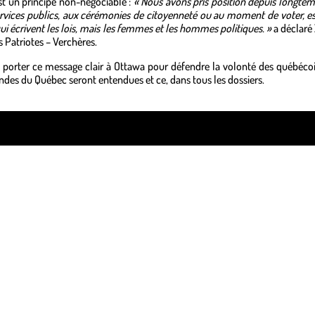
t un principe non-négociable :
« Nous avons pris position depuis longtem
 services publics, aux cérémonies de citoyenneté ou au moment de voter, es
ui écrivent les lois, mais les femmes et les hommes politiques. »
a déclaré 
 Patriotes – Verchères.
 porter ce message clair à Ottawa pour défendre la volonté des québécoi
ndes du Québec seront entendues et ce, dans tous les dossiers.
ss