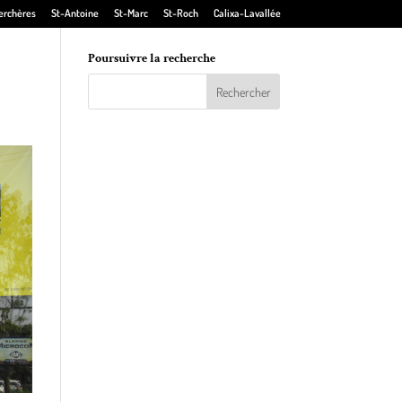
erchères
St-Antoine
St-Marc
St-Roch
Calixa-Lavallée
Poursuivre la recherche