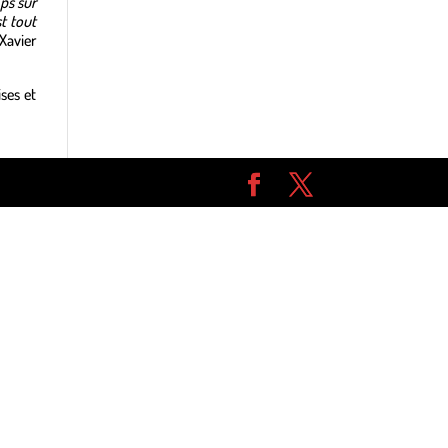
ps sur
t tout
Xavier
ses et