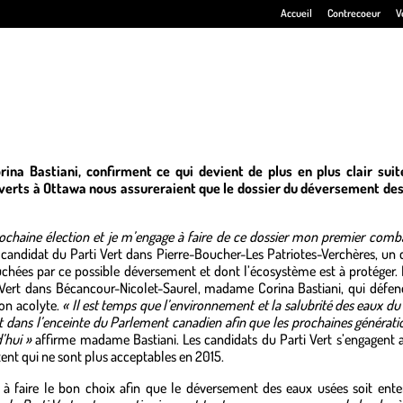
Accueil
Contrecoeur
V
ina Bastiani, confirment ce qui devient de plus en plus clair suit
verts à Ottawa nous assureraient que le dossier du déversement de
prochaine élection et je m’engage à faire de ce dossier mon premier comba
candidat du Parti Vert dans Pierre-Boucher-Les Patriotes-Verchères, un
ouchées par ce possible déversement et dont l’écosystème est à protéger
 Vert dans Bécancour-Nicolet-Saurel, madame Corina Bastiani, qui défen
on acolyte.
« Il est temps que l’environnement et la salubrité des eaux du 
t dans l’enceinte du Parlement canadien afin que les prochaines générati
’hui »
affirme madame Bastiani. Les candidats du Parti Vert s’engagent a
tent qui ne sont plus acceptables en 2015.
n à faire le bon choix afin que le déversement des eaux usées soit ente