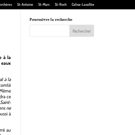
erchères
St-Antoine
St-Marc
St-Roch
Calixa-Lavallée
Poursuivre la recherche
e à la
s eaux
t à la
 comté
. Même
dra ce
Saint-
ons ne
ussi à
rré au