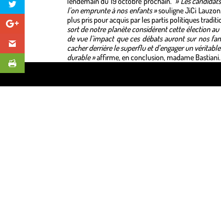
lendemain du 19 octobre prochain.
» Les candidats
l’on emprunte à nos enfants »
souligne JiCi Lauzon.
plus pris pour acquis par les partis politiques tradit
sort de notre planète considèrent cette élection a
de vue l’impact que ces débats auront sur nos fam
cacher derrière le superflu et d’engager un véritab
durable »
affirme, en conclusion, madame Bastiani.
Design de
Elegant Themes
| Propulsé par
WordPre