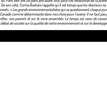
 du Parti Vert ont un parti pris avant tout pour ces ressources de la planè
 De son côté, Corina Bastiani rappelle qu’il est temps que les électeurs ne
ionnels.
« Les grands environnementalistes qui se questionnent chaque jour 
u Canada comme déterminante dans nos choix pour l’avenir. Il ne faut pas 
illes, nos parents et sur le vivre-ensemble. Le temps est venu de cesser
le débat de société sur la qualité de notre environnement et sur le dévelop
ss