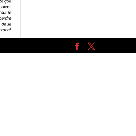
te que
 soient
sur le
perdre
 de se
pement