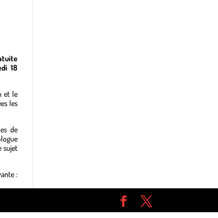
atuite
edi 18
 et le
es les
ces de
hologue
 sujet
ante :