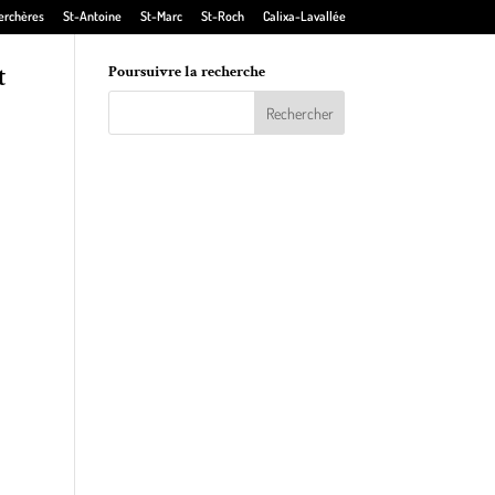
erchères
St-Antoine
St-Marc
St-Roch
Calixa-Lavallée
t
Poursuivre la recherche