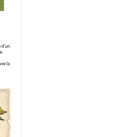
e d’un
se
uve la