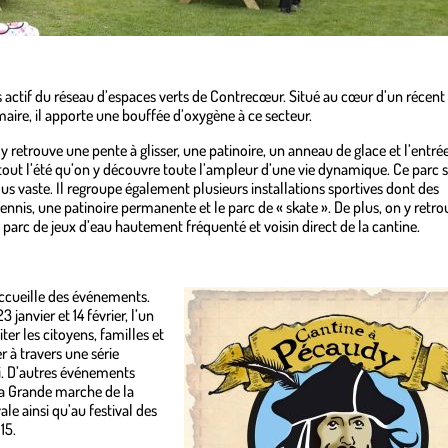
s actif du réseau d’espaces verts de Contrecœur. Situé au cœur d’un récent
maire, il apporte une bouffée d’oxygène à ce secteur.
y retrouve une pente à glisser, une patinoire, un anneau de glace et l’entré
rtout l’été qu’on y découvre toute l’ampleur d’une vie dynamique. Ce parc 
lus vaste. Il regroupe également plusieurs installations sportives dont des
 tennis, une patinoire permanente et le parc de « skate ». De plus, on y retro
parc de jeux d’eau hautement fréquenté et voisin direct de la cantine.
ccueille des événements.
janvier et 14 février, l’un
iter les citoyens, familles et
r à travers une série
ai. D’autres événements
la Grande marche de la
ale ainsi qu’au festival des
15.