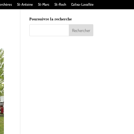
erchères
St-Antoine
St-Marc
St-Roch
Calixa-Lavallée
Poursuivre la recherche