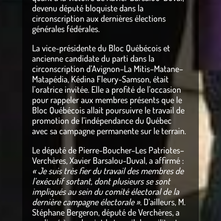
devenu député bloquiste dans la
circonscription aux dernières élections
générales fédérales.
La vice-présidente du Bloc Québécois et
ancienne candidate du parti dans la
circonscription d’Avignon–La Mitis–Matane–
Matapédia, Kédina Fleury-Samson, était
l’oratrice invitée. Elle a profité de l’occasion
pour rappeler aux membres présents que le
Bloc Québécois allait poursuivre le travail de
promotion de l’indépendance du Québec
avec sa campagne permanente sur le terrain.
Le député de Pierre-Boucher–Les Patriotes–
Verchères, Xavier Barsalou-Duval, a affirmé :
« Je suis très fier du travail des membres de
l’exécutif sortant, dont plusieurs se sont
impliqués au sein du comité électoral de la
dernière campagne électorale »
. D’ailleurs, M.
Stéphane Bergeron, député de Verchères, a