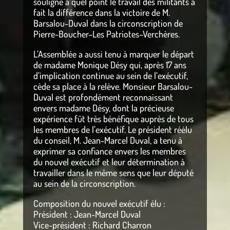
souligné à quel point le travail des militants a
fait la différence dans la victoire de M.
Barsalou-Duval dans la circonscription de
Pierre-Boucher–Les Patriotes–Verchères.
L’Assemblée a aussi tenu à marquer le départ
de madame Monique Désy qui, après 17 ans
d’implication continue au sein de l’exécutif,
cède sa place à la relève. Monsieur Barsalou-
Duval est profondément reconnaissant
envers madame Désy, dont la précieuse
expérience fût très bénéfique auprès de tous
les membres de l’exécutif. Le président réélu
du conseil, M. Jean-Marcel Duval, a tenu à
exprimer sa confiance envers les membres
du nouvel exécutif et leur détermination à
travailler dans le même sens que leur député
au sein de la circonscription.
Composition du nouvel exécutif élu :
Président : Jean-Marcel Duval
Vice-président : Richard Charron