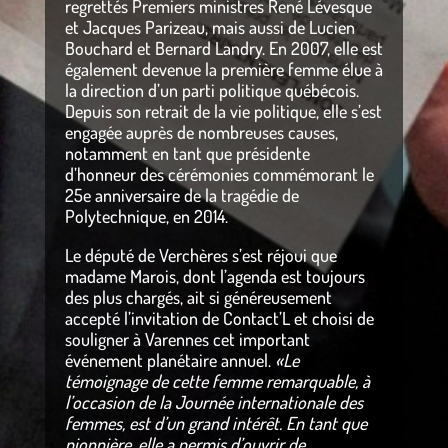
regrettés Premiers ministres René Lévesque
et Jacques Parizeau, mais aussi de Lucien
Bouchard et Bernard Landry. En 2007, elle est
également devenue la première femme élue à
la direction d’un parti politique québécois.
Depuis son retrait de la vie politique, elle s’est
engagée auprès de nombreuses causes,
notamment en tant que présidente
d’honneur des cérémonies commémorant le
25e anniversaire de la tragédie de
Polytechnique, en 2014.
Le député de Verchères s’est réjoui que
madame Marois, dont l’agenda est toujours
des plus chargés, ait si généreusement
accepté l’invitation de Contact’L et choisi de
souligner à Varennes cet important
événement planétaire annuel.
«Le
témoignage de cette femme remarquable, à
l’occasion de la Journée internationale des
femmes, est d’un grand intérêt. En tant que
pionnière, elle a permis d’ouvrir de