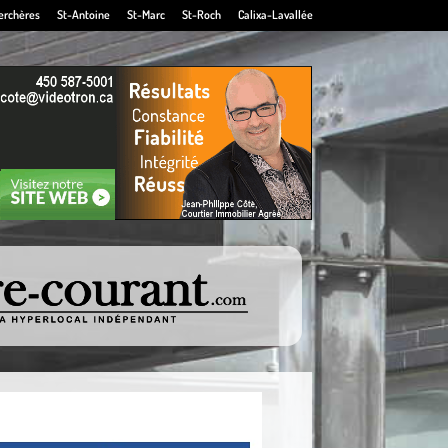
erchères
St-Antoine
St-Marc
St-Roch
Calixa-Lavallée