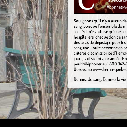
Soulignons qu’il n’y a aucun r
sang, puisque l’ensemble du mat
scellé et n’est utilisé qu’une se
hospitaliers, chaque don de sa
des tests de dépistage pour les
sanguine. Toute personne en sa
critères d’admissibilité d’Héma
jours, soit six fois par année. P
peut téléphoner au 1 800 847-2
Québec au www.hema-quebec.
Donnez du sang. Donnez la vie 
ss