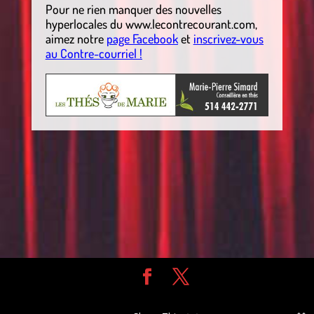
Pour ne rien manquer des nouvelles
hyperlocales du
www.lecontrecourant.com
,
aimez notre
page Facebook
et
inscrivez-vous
au Contre-courriel !
Design de
Elegant Themes
| Propulsé par
WordPress