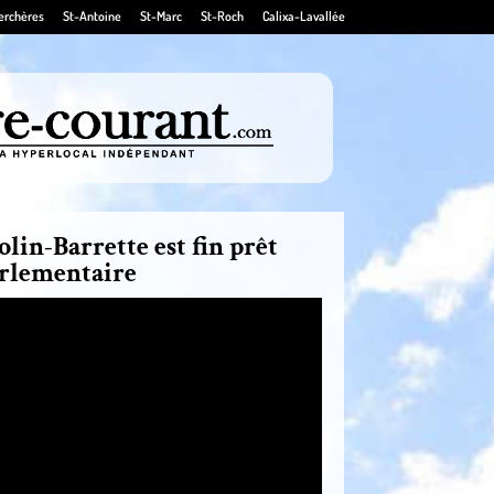
erchères
St-Antoine
St-Marc
St-Roch
Calixa-Lavallée
lin-Barrette est fin prêt
arlementaire