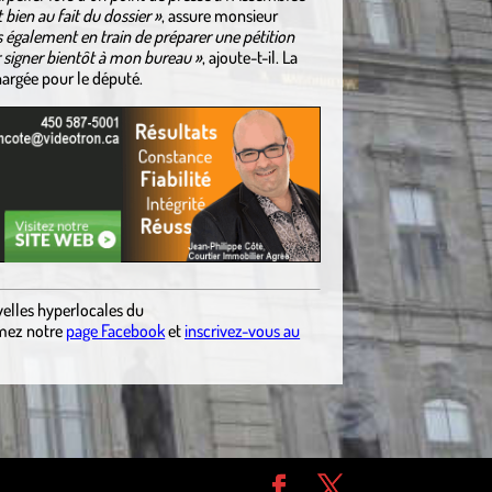
 bien au fait du dossier »
, assure monsieur
également en train de préparer une pétition
r signer bientôt à mon bureau »
, ajoute-t-il. La
argée pour le député.
elles hyperlocales du
imez notre
page Facebook
et
inscrivez-vous au