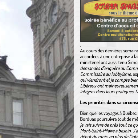
.
Au cours des dernières semaine
accordées à une entreprise à l
ministériel ont aussi tenu Sim
demandes d’enquête au Commissa
Commissaire au lobbyisme,
exp
qui viendront et je compte bien
Libéraux ont malheureusement 
intègres dans leurs pratiques. D
Les priorités dans sa circons
Bien que les voyages à Québec 
Borduas poursuivra tout de mêm
je vais suivre de près tout ce 
Mont-Saint-Hilaire a besoin. J’a
début du mois, en plus de l’int