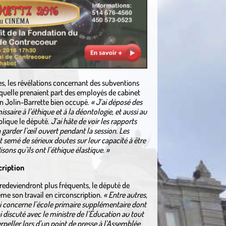
s, les révélations concernant des subventions
aquelle prenaient part des employés de cabinet
on Jolin-Barrette bien occupé.
« J’ai déposé des
ire à l’éthique et à la déontologie, et aussi au
lique le député.
J’ai hâte de voir les rapports
 garder l’œil ouvert pendant la session. Les
semé de sérieux doutes sur leur capacité à être
isons qu’ils ont l’éthique élastique. »
cription
redeviendront plus fréquents, le député de
e son travail en circonscription.
« Entre autres,
qui concerne l’école primaire supplémentaire dont
i discuté avec le ministre de l’Éducation au tout
erpeller lors d’un point de presse à l’Assemblée