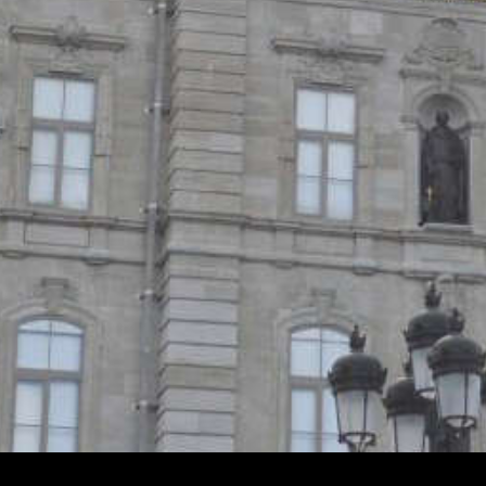
Design de
Elegant Themes
| Propulsé par
WordPre