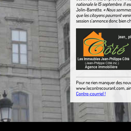
nationale le 15 septembre. Il est
Jolin-Barrette.
« Nous sommes 
que les citoyens pourront veni
session s’annonce donc bien ch
Pour ne rien manquer des nouv
www.lecontrecourant.com
, a
Contre-courriel !
ss