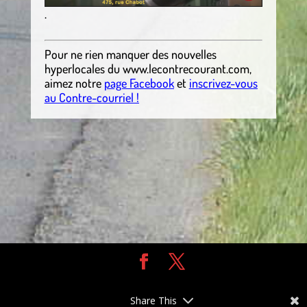
.
Pour ne rien manquer des nouvelles
hyperlocales du
www.lecontrecourant.com
,
aimez notre
page Facebook
et
inscrivez-vous
au Contre-courriel !
Design de
Elegant Themes
| Propulsé par
WordPress
Share This