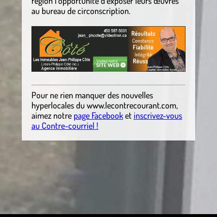
région l’opportunité d’exposer leurs œuvres
au bureau de circonscription.
.
Pour ne rien manquer des nouvelles
hyperlocales du
www.lecontrecourant.com
,
aimez notre
page Facebook
et
inscrivez-vous
au Contre-courriel !