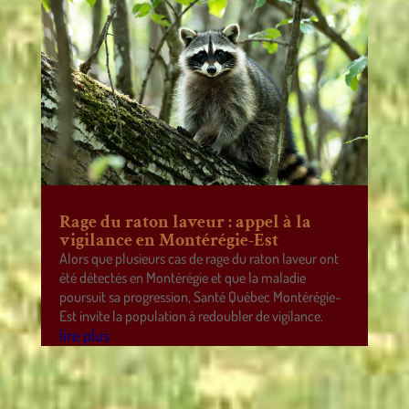
Rage du raton laveur : appel à la
vigilance en Montérégie-Est
Alors que plusieurs cas de rage du raton laveur ont
été détectés en Montérégie et que la maladie
poursuit sa progression, Santé Québec Montérégie-
Est invite la population à redoubler de vigilance.
lire plus