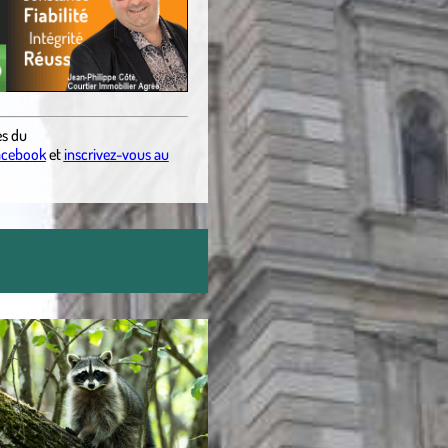
es du
acebook
et
inscrivez-vous au