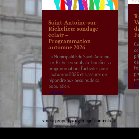
R
Saint-Antoine-sur-
V
Richelieu: sondage
d
éclair –
F
Programmation
Ce
automne 2026
co
pr
La Municipalité de Saint-Antoine-
de
sur-Richelieu souhaite bonifier sa
Fo
programmation d’activités pour
pr
l’automne 2026 et s’assurer de
re
répondre aux besoins de sa
lir
population.
lire plus
<meta property="og:image" content="">
Design de
Elegant Themes
| Propulsé par
WordPre