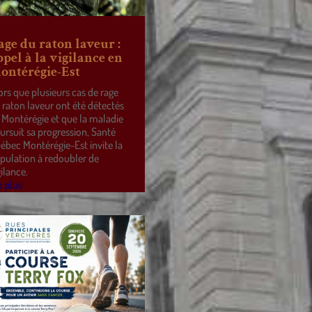
age du raton laveur :
ppel à la vigilance en
ontérégie-Est
ors que plusieurs cas de rage
 raton laveur ont été détectés
 Montérégie et que la maladie
ursuit sa progression, Santé
ébec Montérégie-Est invite la
pulation à redoubler de
gilance.
e plus