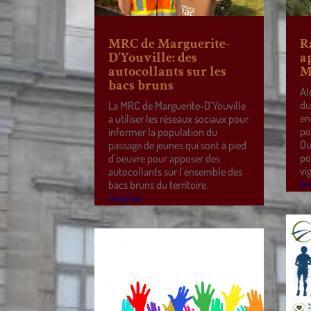
MRC de Marguerite-
R
D’Youville: des
a
autocollants sur les
M
bacs bruns
Al
du
La MRC de Marguerite-D’Youville
en
a utiliser les réseaux sociaux pour
po
informer la population du
Qu
passage de jeunes qui sont à pied
po
d’oeuvre pour apposer des
vi
autocollants sur l’ensemble des
lir
bacs bruns du territoire.
lire plus