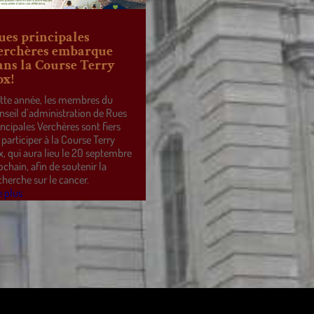
ues principales
erchères embarque
ans la Course Terry
ox!
tte année, les membres du
nseil d’administration de Rues
incipales Verchères sont fiers
 participer à la Course Terry
x, qui aura lieu le 20 septembre
ochain, afin de soutenir la
cherche sur le cancer.
e plus
ss