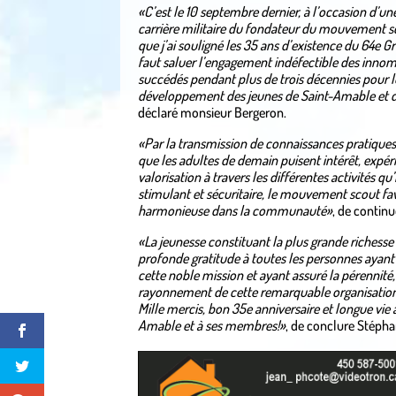
«C’est le 10 septembre dernier, à l’occasion d’une
carrière militaire du fondateur du mouvement 
que j’ai souligné les 35 ans d’existence du 64e 
faut saluer l’engagement indéfectible des innom
succédés pendant plus de trois décennies pour l
développement des jeunes de Saint-Amable et d
déclaré monsieur Bergeron.
«Par la transmission de connaissances pratiques e
que les adultes de demain puisent intérêt, expér
valorisation à travers les différentes activités q
stimulant et sécuritaire, le mouvement scout fav
harmonieuse dans la communauté»
, de continu
«La jeunesse constituant la plus grande richesse
profonde gratitude à toutes les personnes ayant 
cette noble mission et ayant assuré la pérennité
rayonnement de cette remarquable organisation
Mille mercis, bon 35e anniversaire et longue vie
Amable et à ses membres!»
, de conclure Stéph
.