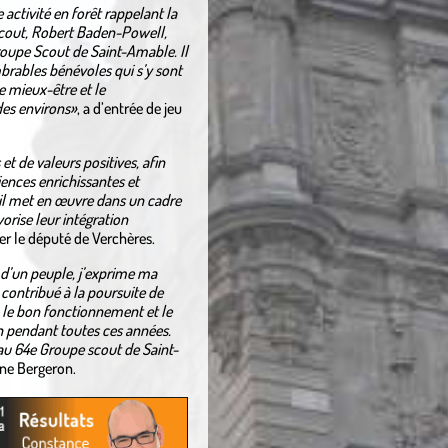
 activité en forêt rappelant la
scout, Robert Baden-Powell,
Groupe Scout de Saint-Amable. Il
brables bénévoles qui s’y sont
e mieux-être et le
es environs»
, a d’entrée de jeu
t de valeurs positives, afin
iences enrichissantes et
u’il met en œuvre dans un cadre
orise leur intégration
er le député de Verchères.
 d’un peuple, j’exprime ma
contribué à la poursuite de
, le bon fonctionnement et le
 pendant toutes ces années.
 au 64e Groupe scout de Saint-
ane Bergeron.