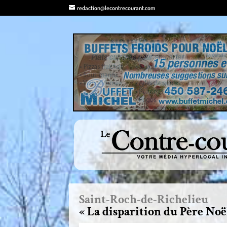
redaction@lecontrecourant.com
Saint-Roch-de-Richelieu
« La disparition du Père Noë