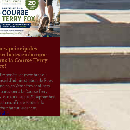
ues principales
erchères embarque
ans la Course Terry
ox!
tte année, les membres du
nseil d’administration de Rues
incipales Verchères sont fiers
 participer à la Course Terry
x, qui aura lieu le 20 septembre
ochain, afin de soutenir la
cherche sur le cancer.
e plus