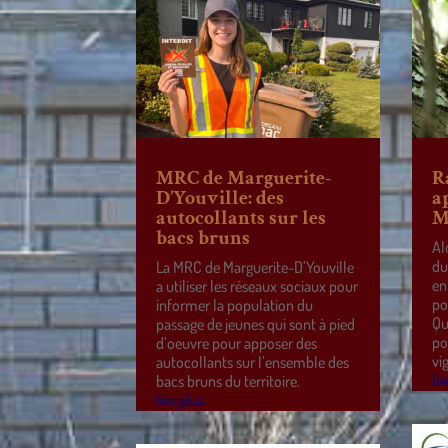
MRC de Marguerite-
R
D’Youville: des
a
autocollants sur les
M
bacs bruns
Al
du
La MRC de Marguerite-D’Youville
en
a utiliser les réseaux sociaux pour
po
informer la population du
Qu
passage de jeunes qui sont à pied
po
d’oeuvre pour apposer des
vi
autocollants sur l’ensemble des
lir
bacs bruns du territoire.
lire plus