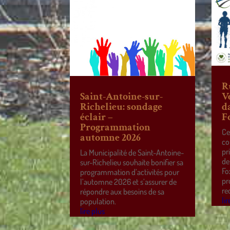
R
Saint-Antoine-sur-
V
Richelieu: sondage
d
éclair –
F
Programmation
Ce
automne 2026
co
pr
La Municipalité de Saint-Antoine-
de
sur-Richelieu souhaite bonifier sa
Fo
programmation d’activités pour
pr
l’automne 2026 et s’assurer de
re
répondre aux besoins de sa
lir
population.
lire plus