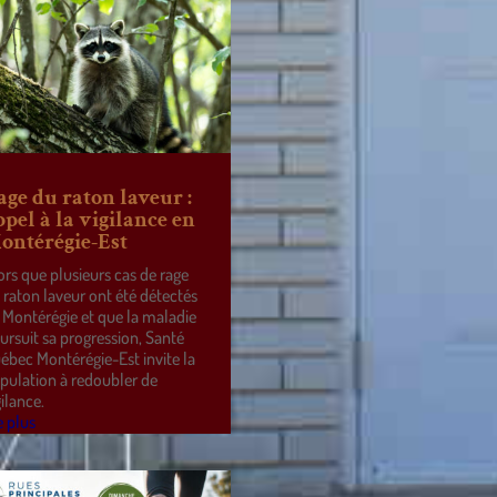
age du raton laveur :
ppel à la vigilance en
ontérégie-Est
ors que plusieurs cas de rage
 raton laveur ont été détectés
 Montérégie et que la maladie
ursuit sa progression, Santé
ébec Montérégie-Est invite la
pulation à redoubler de
gilance.
e plus