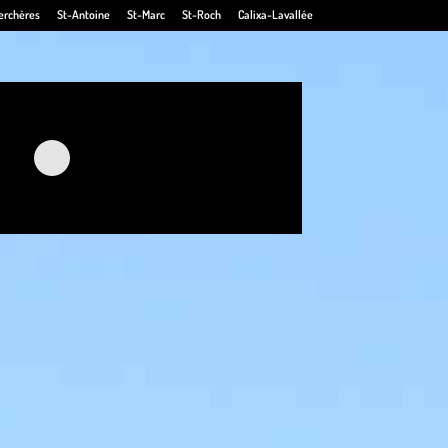
erchères
St-Antoine
St-Marc
St-Roch
Calixa-Lavallée