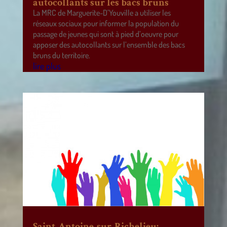
autocollants sur les bacs bruns
La MRC de Marguerite-D’Youville a utiliser les
réseaux sociaux pour informer la population du
passage de jeunes qui sont à pied d’oeuvre pour
apposer des autocollants sur l’ensemble des bacs
bruns du territoire.
lire plus
Saint-Antoine-sur-Richelieu: