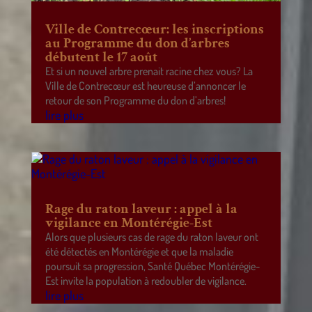
Ville de Contrecœur: les inscriptions
au Programme du don d’arbres
débutent le 17 août
Et si un nouvel arbre prenait racine chez vous? La
Ville de Contrecœur est heureuse d’annoncer le
retour de son Programme du don d’arbres!
lire plus
Rage du raton laveur : appel à la
vigilance en Montérégie-Est
Alors que plusieurs cas de rage du raton laveur ont
été détectés en Montérégie et que la maladie
poursuit sa progression, Santé Québec Montérégie-
Est invite la population à redoubler de vigilance.
lire plus