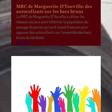
MRC de Marguerite-D’Youville: des
autocollants sur les bacs bruns
La MRC de Marguerite-D’Youville a utiliser les
réseaux sociaux pour informer la population du
passage de jeunes qui sont à pied d’oeuvre pour
apposer des autocollants sur l’ensemble des bacs
bruns du territoire.
lire plus