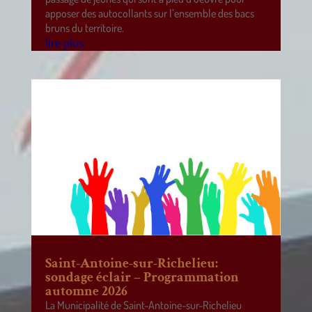
apposer des autocollants sur l’ensemble des bacs
bruns du territoire.
lire plus
Saint-Antoine-sur-Richelieu:
sondage éclair – Programmation
automne 2026
La Municipalité de Saint-Antoine-sur-Richelieu