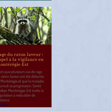
age du raton laveur :
ppel à la vigilance en
ontérégie-Est
ors que plusieurs cas de rage
 raton laveur ont été détectés
 Montérégie et que la maladie
ursuit sa progression, Santé
ébec Montérégie-Est invite la
pulation à redoubler de
gilance.
e plus