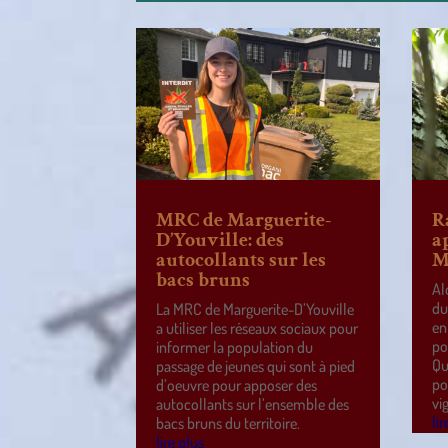
MRC de Marguerite-
R
D’Youville: des
a
autocollants sur les
M
bacs bruns
Al
du
La MRC de Marguerite-D’Youville
en
a utiliser les réseaux sociaux pour
po
informer la population du
Qu
passage de jeunes qui sont à pied
po
d’oeuvre pour apposer des
vi
autocollants sur l’ensemble des
lir
bacs bruns du territoire.
lire plus