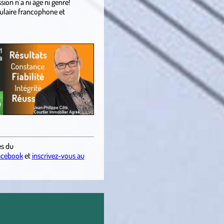
ion n’a ni âge ni genre!
pulaire francophone et
es du
acebook
et
inscrivez-vous au