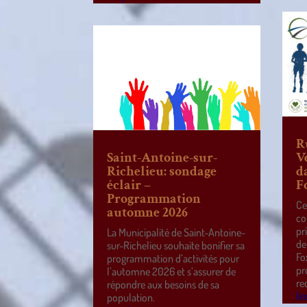
R
Saint-Antoine-sur-
V
Richelieu: sondage
d
éclair –
F
Programmation
Ce
automne 2026
co
pr
La Municipalité de Saint-Antoine-
de
sur-Richelieu souhaite bonifier sa
Fo
programmation d’activités pour
pr
l’automne 2026 et s’assurer de
re
répondre aux besoins de sa
lir
population.