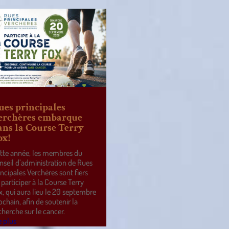
ues principales
erchères embarque
ans la Course Terry
ox!
tte année, les membres du
nseil d’administration de Rues
incipales Verchères sont fiers
 participer à la Course Terry
x, qui aura lieu le 20 septembre
ochain, afin de soutenir la
cherche sur le cancer.
e plus