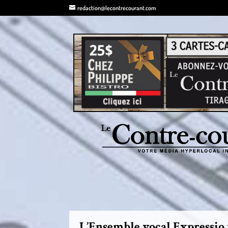
redaction@lecontrecourant.com
L’Ensemble vocal Expressio 