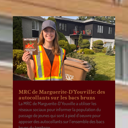
MRC de Marguerite-D’Youville: des
autocollants sur les bacs bruns
La MRC de Marguerite-D’Youville a utiliser les
réseaux sociaux pour informer la population du
passage de jeunes qui sont à pied d’oeuvre pour
apposer des autocollants sur l’ensemble des bacs
bruns du territoire.