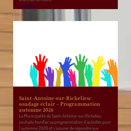
lire plus
Saint-Antoine-sur-Richelieu:
sondage éclair – Programmation
automne 2026
La Municipalité de Saint-Antoine-sur-Richelieu
souhaite bonifier sa programmation d’activités pour
l’automne 2026 et s’assurer de répondre aux