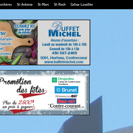
erchères
St-Antoine
St-Marc
St-Roch
Calixa-Lavallée