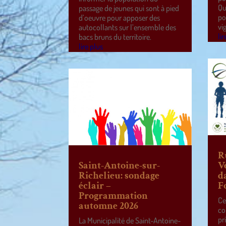
Qu
passage de jeunes qui sont à pied
po
d’oeuvre pour apposer des
vi
autocollants sur l’ensemble des
lir
bacs bruns du territoire.
lire plus
R
Saint-Antoine-sur-
V
Richelieu: sondage
d
éclair –
F
Programmation
Ce
automne 2026
co
pr
La Municipalité de Saint-Antoine-