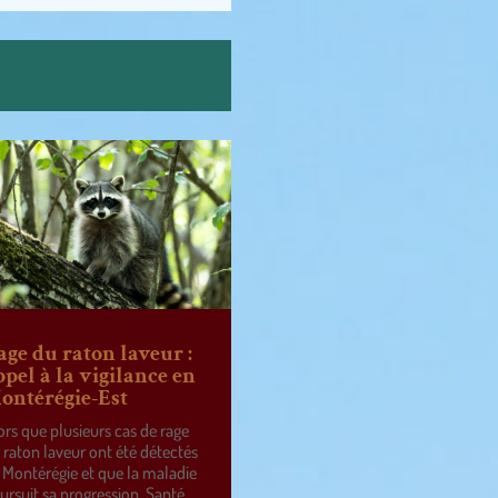
age du raton laveur :
ppel à la vigilance en
ontérégie-Est
ors que plusieurs cas de rage
 raton laveur ont été détectés
 Montérégie et que la maladie
ursuit sa progression, Santé