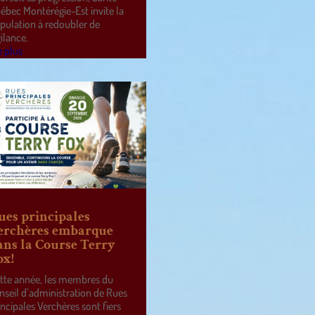
ébec Montérégie-Est invite la
pulation à redoubler de
gilance.
e plus
ues principales
erchères embarque
ans la Course Terry
ox!
tte année, les membres du
nseil d’administration de Rues
incipales Verchères sont fiers