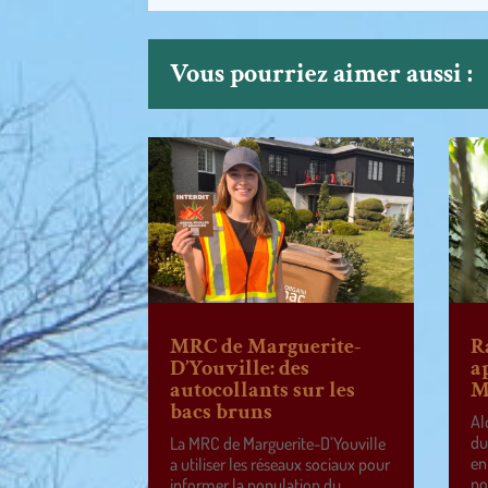
Vous pourriez aimer aussi :
MRC de Marguerite-
R
D’Youville: des
a
autocollants sur les
M
bacs bruns
Al
du
La MRC de Marguerite-D’Youville
en
a utiliser les réseaux sociaux pour
po
informer la population du