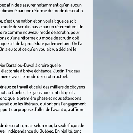
Québec afin de s’assurer notamment qu’en aucun
oit diminué par une réforme du mode de scrutin.
e, c’est une nation et on voulait que ce soit
du mode de scrutin passe par un référendum. On
atoire comme nouveau mode de scrutin, pour
ions qu’une réforme du mode de scrutin doit
ques et de la procédure parlementaire. On l’a
n a eu tout ce qu’on voulait », a déclaré le
ier Barsalou-Duval à croire que le
 électorale à brève échéance. Justin Trudeau
rnières avec le mode de scrutin actuel.
eux ce travail et celui des milliers de citoyens
out au Québec, les gens nous ont dit qu’ils
 donc que la première phase et nous attendons
erait que les libéraux, qui ont pris l’engagement
pport qui propose d’aller de l’avant », a affirmé
de de scrutin, mais selon moi, la seule façon de
re l’indépendance du Québec. En réalité, tant