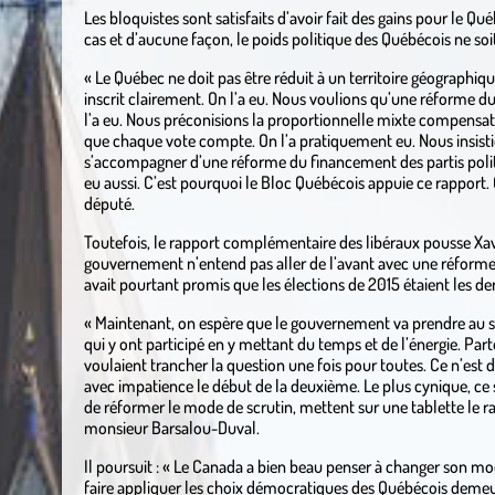
Les bloquistes sont satisfaits d’avoir fait des gains pour le 
cas et d’aucune façon, le poids politique des Québécois ne s
« Le Québec ne doit pas être réduit à un territoire géographiqu
inscrit clairement. On l’a eu. Nous voulions qu’une réforme 
l’a eu. Nous préconisions la proportionnelle mixte compens
que chaque vote compte. On l’a pratiquement eu. Nous insist
s’accompagner d’une réforme du financement des partis politi
eu aussi. C’est pourquoi le Bloc Québécois appuie ce rapport. O
député.
Toutefois, le rapport complémentaire des libéraux pousse Xav
gouvernement n’entend pas aller de l’avant avec une réforme
avait pourtant promis que les élections de 2015 étaient les de
« Maintenant, on espère que le gouvernement va prendre au séri
qui y ont participé en y mettant du temps et de l’énergie. Part
voulaient trancher la question une fois pour toutes. Ce n’est
avec impatience le début de la deuxième. Le plus cynique, ce s
de réformer le mode de scrutin, mettent sur une tablette le ra
monsieur Barsalou-Duval.
Il poursuit : « Le Canada a bien beau penser à changer son mo
faire appliquer les choix démocratiques des Québécois demeu