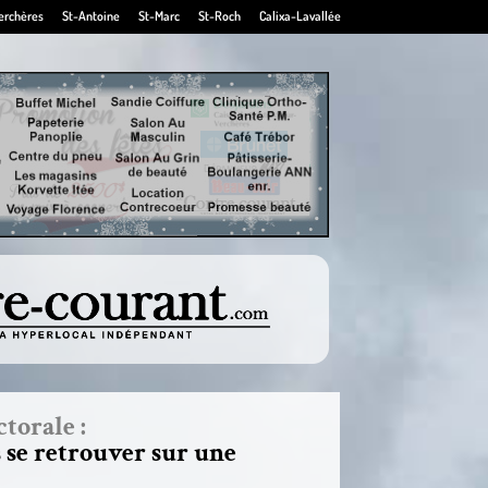
erchères
St-Antoine
St-Marc
St-Roch
Calixa-Lavallée
torale :
 se retrouver sur une