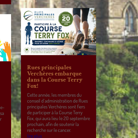
Rues principales
Verchères embarque
dans la Course Terry
Fox!
Cette année, les membres du
conseil d’administration de Rues
principales Verchères sont fiers
ne-
de participer à la Course Terry
 sa
Fox, qui aura lieu le 20 septembre
r
prochain, afin de soutenir la
e
recherche sur le cancer.
lire plus