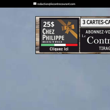
redaction@lecontrecourant.com