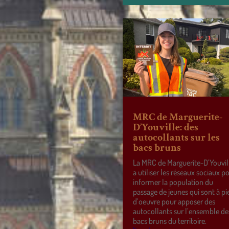
MRC de Marguerite-
D’Youville: des
autocollants sur les
bacs bruns
La MRC de Marguerite-D’Youvil
a utiliser les réseaux sociaux p
informer la population du
passage de jeunes qui sont à pi
d’oeuvre pour apposer des
autocollants sur l’ensemble de
bacs bruns du territoire.