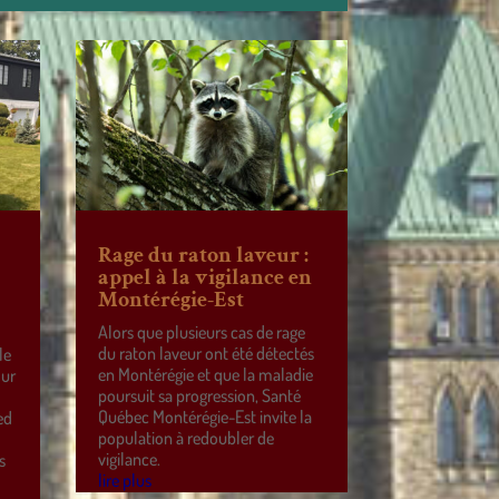
Rage du raton laveur :
appel à la vigilance en
Montérégie-Est
Alors que plusieurs cas de rage
du raton laveur ont été détectés
le
en Montérégie et que la maladie
our
poursuit sa progression, Santé
Québec Montérégie-Est invite la
ed
population à redoubler de
vigilance.
s
lire plus