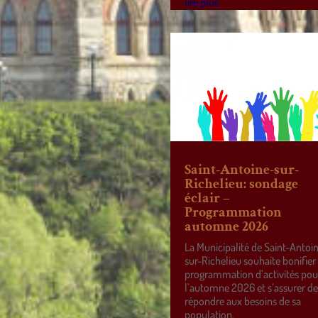
lire plus
Saint-Antoine-sur-
Richelieu: sondage
éclair –
Programmation
automne 2026
La Municipalité de Saint-Antoi
sur-Richelieu souhaite bonifier
programmation d’activités pou
l’automne 2026 et s’assurer d
répondre aux besoins de sa
population.