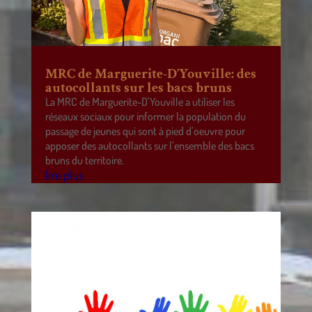
MRC de Marguerite-D’Youville: des
autocollants sur les bacs bruns
La MRC de Marguerite-D’Youville a utiliser les
réseaux sociaux pour informer la population du
passage de jeunes qui sont à pied d’oeuvre pour
apposer des autocollants sur l’ensemble des bacs
bruns du territoire.
lire plus