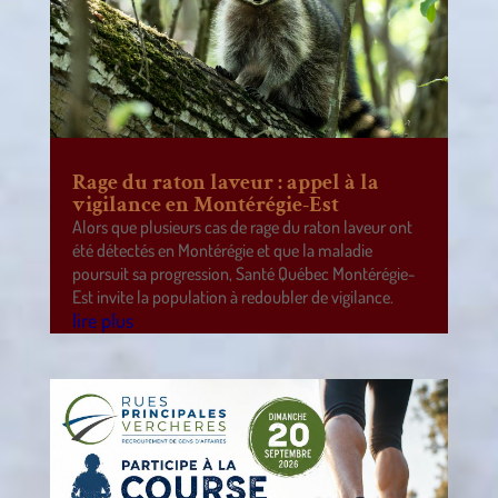
Rage du raton laveur : appel à la
vigilance en Montérégie-Est
Alors que plusieurs cas de rage du raton laveur ont
été détectés en Montérégie et que la maladie
poursuit sa progression, Santé Québec Montérégie-
Est invite la population à redoubler de vigilance.
lire plus