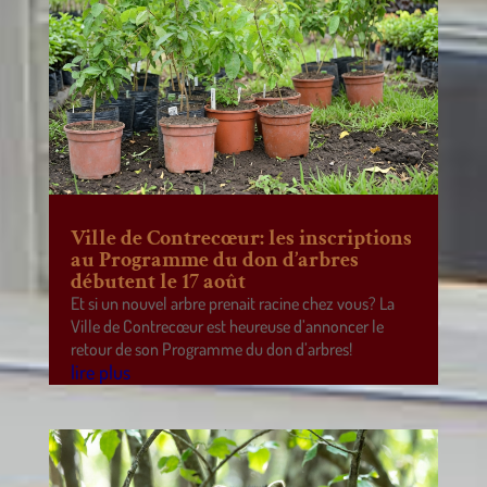
Ville de Contrecœur: les inscriptions
au Programme du don d’arbres
débutent le 17 août
Et si un nouvel arbre prenait racine chez vous? La
Ville de Contrecœur est heureuse d’annoncer le
retour de son Programme du don d’arbres!
lire plus