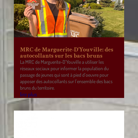
MRC de Marguerite-D’Youville: des
autocollants sur les bacs bruns
La MRC de Marguerite-D’Youville a utiliser les
réseaux sociaux pour informer la population du
passage de jeunes qui sont à pied d’oeuvre pour
apposer des autocollants sur l’ensemble des bacs
bruns du territoire.
lire plus