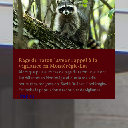
Rage du raton laveur : appel à la
vigilance en Montérégie-Est
Alors que plusieurs cas de rage du raton laveur ont
été détectés en Montérégie et que la maladie
poursuit sa progression, Santé Québec Montérégie-
Est invite la population à redoubler de vigilance.
lire plus