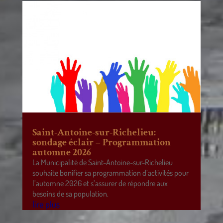
Saint-Antoine-sur-Richelieu:
sondage éclair – Programmation
automne 2026
La Municipalité de Saint-Antoine-sur-Richelieu
souhaite bonifier sa programmation d’activités pour
l’automne 2026 et s’assurer de répondre aux
besoins de sa population.
lire plus