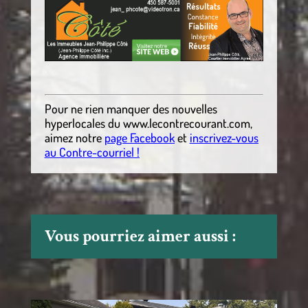
.
Pour ne rien manquer des nouvelles
hyperlocales du
www.lecontrecourant.com
,
aimez notre
page Facebook
et
inscrivez-vous
au Contre-courriel !
Vous pourriez aimer aussi :