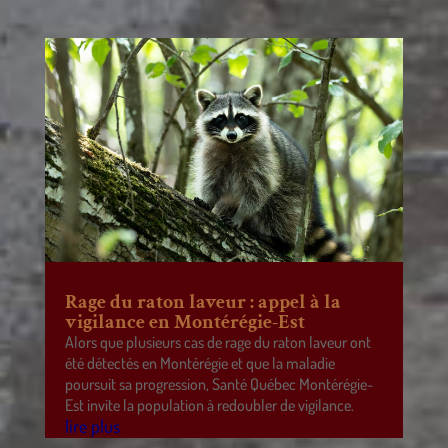
Rage du raton laveur : appel à la
vigilance en Montérégie-Est
Alors que plusieurs cas de rage du raton laveur ont
été détectés en Montérégie et que la maladie
poursuit sa progression, Santé Québec Montérégie-
Est invite la population à redoubler de vigilance.
lire plus