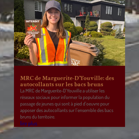
MRC de Marguerite-D’Youville: des
autocollants sur les bacs bruns
La MRC de Marguerite-D’Youville a utiliser les
réseaux sociaux pour informer la population du
passage de jeunes qui sont à pied d’oeuvre pour
apposer des autocollants sur l’ensemble des bacs
bruns du territoire.
lire plus