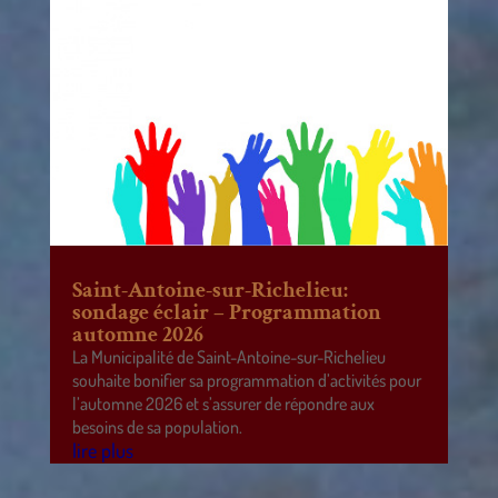
Saint-Antoine-sur-Richelieu:
sondage éclair – Programmation
automne 2026
La Municipalité de Saint-Antoine-sur-Richelieu
souhaite bonifier sa programmation d’activités pour
l’automne 2026 et s’assurer de répondre aux
besoins de sa population.
lire plus