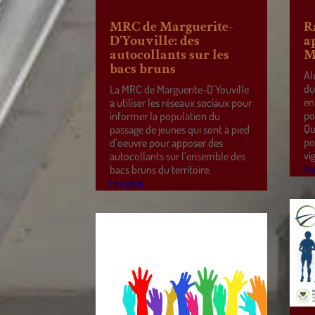
MRC de Marguerite-
R
D’Youville: des
a
autocollants sur les
M
bacs bruns
Al
du
La MRC de Marguerite-D’Youville
en
a utiliser les réseaux sociaux pour
po
informer la population du
Qu
passage de jeunes qui sont à pied
po
d’oeuvre pour apposer des
vi
autocollants sur l’ensemble des
lir
bacs bruns du territoire.
lire plus