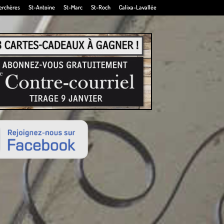
erchères
St-Antoine
St-Marc
St-Roch
Calixa-Lavallée