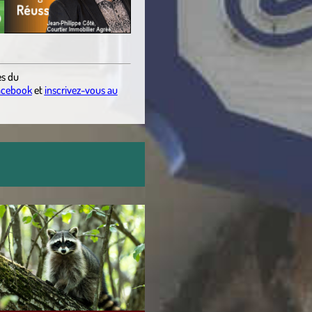
es du
acebook
et
inscrivez-vous au