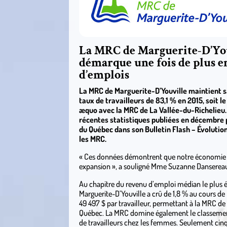
La MRC de Marguerite-D’You
démarque une fois de plus e
d’emplois
La MRC de Marguerite-D’Youville maintient sa
taux de travailleurs de 83,1 % en 2015, soit l
æquo avec la MRC de La Vallée-du-Richelieu. 
récentes statistiques publiées en décembre pa
du Québec dans son Bulletin Flash – Évolutio
les MRC.
« Ces données démontrent que notre économie est
expansion », a souligné Mme Suzanne Dansereau,
Au chapitre du revenu d’emploi médian le plus é
Marguerite-D’Youville a crû de 1,8 % au cours d
49 497 $ par travailleur, permettant à la MRC de 
Québec. La MRC domine également le classement
de travailleurs chez les femmes. Seulement cin