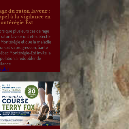
age du raton laveur :
ppel à la vigilance en
ontérégie-Est
ors que plusieurs cas de rage
 raton laveur ont été détectés
 Montérégie et que la maladie
ursuit sa progression, Santé
ébec Montérégie-Est invite la
pulation à redoubler de
gilance.
e plus