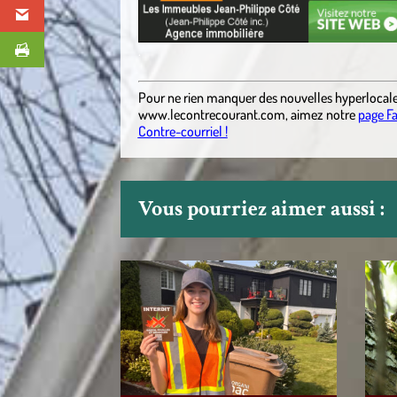
.
Pour ne rien manquer des nouvelles hyperlocal
www.lecontrecourant.com
,
aimez notre
page F
Contre-courriel !
Vous pourriez aimer aussi :