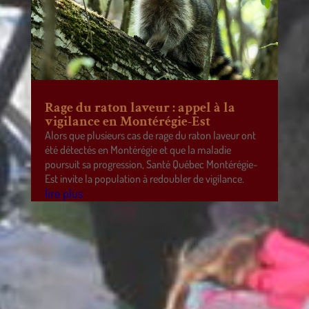
Rage du raton laveur : appel à la
vigilance en Montérégie-Est
Alors que plusieurs cas de rage du raton laveur ont
été détectés en Montérégie et que la maladie
poursuit sa progression, Santé Québec Montérégie-
Est invite la population à redoubler de vigilance.
lire plus