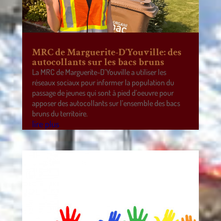
MRC de Marguerite-D’Youville: des
autocollants sur les bacs bruns
La MRC de Marguerite-D’Youville a utiliser les
réseaux sociaux pour informer la population du
passage de jeunes qui sont à pied d’oeuvre pour
apposer des autocollants sur l’ensemble des bacs
bruns du territoire.
lire plus