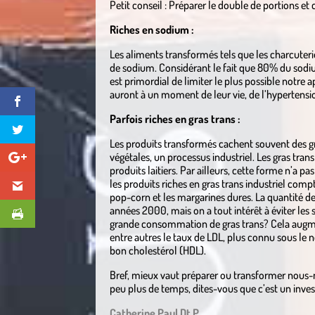
Petit conseil : Préparer le double de portions e
Riches en sodium :
Les aliments transformés tels que les charcuteri
de sodium. Considérant le fait que 80% du sodi
est primordial de limiter le plus possible notre
auront à un moment de leur vie, de l’hypertensi
Parfois riches en gras trans :
Les produits transformés cachent souvent des gras
végétales, un processus industriel. Les gras tra
produits laitiers. Par ailleurs, cette forme n’a p
les produits riches en gras trans industriel compte
pop-corn et les margarines dures. La quantité de
années 2000, mais on a tout intérêt à éviter les
grande consommation de gras trans? Cela augmen
entre autres le taux de LDL, plus connu sous le 
bon cholestérol (HDL).
Bref, mieux vaut préparer ou transformer nous-
peu plus de temps, dites-vous que c’est un inve
Catherine Paul Dt.P