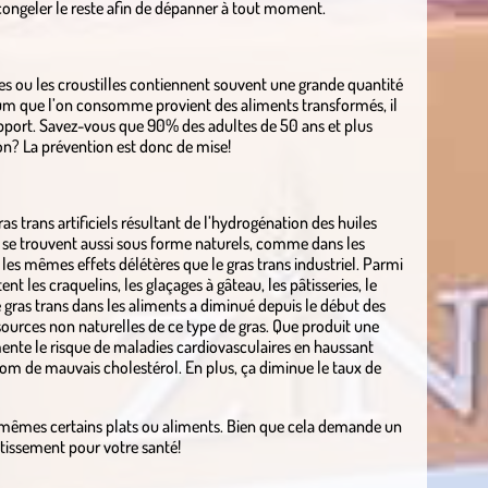
t congeler le reste afin de dépanner à tout moment.
es ou les croustilles contiennent souvent une grande quantité
um que l’on consomme provient des aliments transformés, il
 apport. Savez-vous que 90% des adultes de 50 ans et plus
on? La prévention est donc de mise!
 trans artificiels résultant de l’hydrogénation des huiles
ns se trouvent aussi sous forme naturels, comme dans les
as les mêmes effets délétères que le gras trans industriel. Parmi
nt les craquelins, les glaçages à gâteau, les pâtisseries, le
 gras trans dans les aliments a diminué depuis le début des
 sources non naturelles de ce type de gras. Que produit une
te le risque de maladies cardiovasculaires en haussant
nom de mauvais cholestérol. En plus, ça diminue le taux de
mêmes certains plats ou aliments. Bien que cela demande un
stissement pour votre santé!