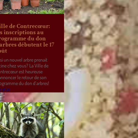
ille de Contrecœur:
es inscriptions au
rogramme du don
’arbres débutent le 17
oût
 si un nouvel arbre prenait
cine chez vous? La Ville de
ntrecœur est heureuse
annoncer le retour de son
ogramme du don d’arbres!
e plus