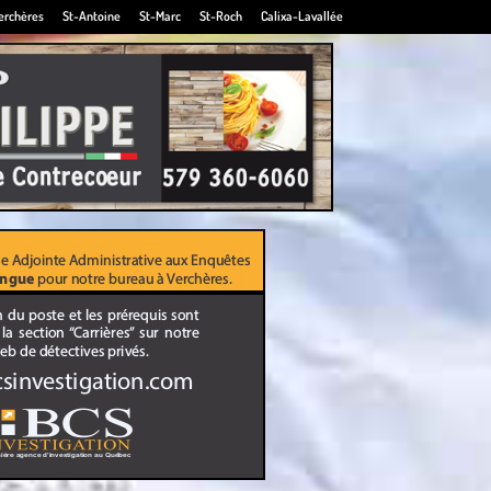
erchères
St-Antoine
St-Marc
St-Roch
Calixa-Lavallée