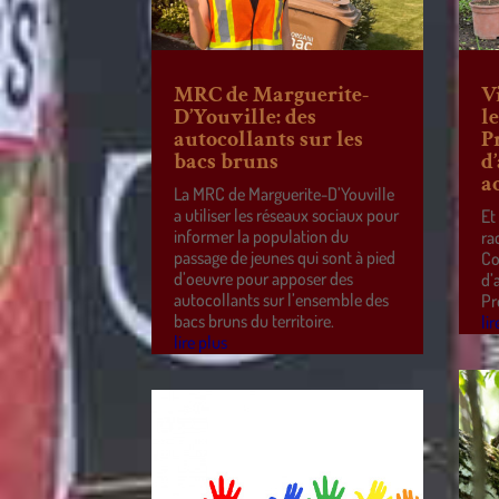
MRC de Marguerite-
V
D’Youville: des
l
autocollants sur les
P
bacs bruns
d
a
La MRC de Marguerite-D’Youville
a utiliser les réseaux sociaux pour
Et
informer la population du
ra
passage de jeunes qui sont à pied
Co
d’oeuvre pour apposer des
d’
autocollants sur l’ensemble des
Pr
bacs bruns du territoire.
lir
lire plus