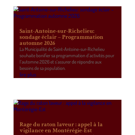
Saint-Antoine-sur-Richelieu:
sondage éclair – Programmation
automne 2026
La Municipalité de Saint-Antoine-sur-Richelieu
souhaite bonifier sa programmation d’activités pour
l’automne 2026 et s’assurer de répondre aux
besoins de sa population.
lire plus
Rage du raton laveur : appel à la
vigilance en Montérégie-Est