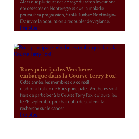
Alors que plusieurs cas de rage du raton laveur ont
été détectés en Montérégie et que la maladie
poursuit sa progression, Santé Québec Montérégie-
Est invite la population à redoubler de vigilance.
lire plus
Rues principales Verchères
embarque dans la Course Terry Fox!
Cette année, les membres du conseil
d’administration de Rues principales Verchères sont
fiers de participer à la Course Terry Fox, qui aura lieu
le 20 septembre prochain, afin de soutenir la
recherche sur le cancer.
lire plus