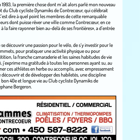
en 1993, la première chose dont m’ait alors parlé mon nouveau
fut du Club cycliste Dynamiks de Contrecœur, qui célébrait
’est dire à quel point les membres de cette remarquable
deurs dont puisse rêver une ville comme Contrecœur, en ce
à la faire rayonner bien au-delà de ses frontières», a d’entrée
e découvrir une passion pour le vélo, de s’y investir pour le
sommets, pour pratiquer une activité physique ou pour
ition, la franche camaraderie et les saines habitudes de vie
, j’exprime ma gratitude à toutes les personnes ayant su, au
ner ces athlètes en herbe ou accomplis, avec empressement
 découvrir et de développer des habiletés, une discipline
, bon 40e et longue vie au Club cycliste Dynamiks de
éphane Bergeron.