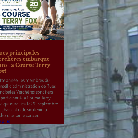
ues principales
erchères embarque
ans la Course Terry
ox!
tte année, les membres du
nseil d’administration de Rues
incipales Verchères sont fiers
 participer à la Course Terry
x, qui aura lieu le 20 septembre
ochain, afin de soutenir la
cherche sur le cancer.
e plus