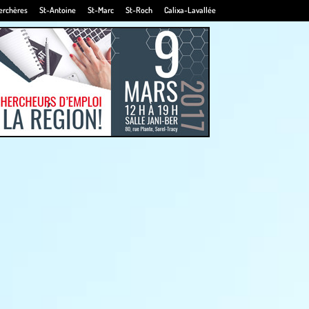
erchères
St-Antoine
St-Marc
St-Roch
Calixa-Lavallée