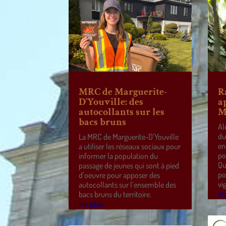
MRC de Marguerite-
R
D’Youville: des
a
autocollants sur les
M
bacs bruns
Al
du
La MRC de Marguerite-D’Youville
en
a utiliser les réseaux sociaux pour
po
informer la population du
Qu
passage de jeunes qui sont à pied
po
d’oeuvre pour apposer des
vi
autocollants sur l’ensemble des
lir
bacs bruns du territoire.
lire plus