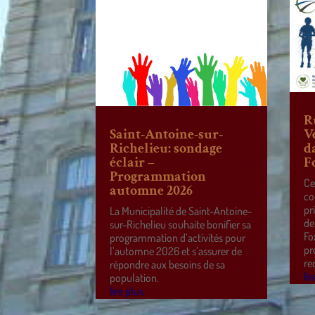
R
Saint-Antoine-sur-
V
Richelieu: sondage
d
éclair –
F
Programmation
Ce
automne 2026
co
pr
La Municipalité de Saint-Antoine-
de
sur-Richelieu souhaite bonifier sa
Fo
programmation d’activités pour
pr
l’automne 2026 et s’assurer de
re
répondre aux besoins de sa
lir
population.
lire plus