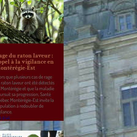
age du raton laveur :
ppel à la vigilance en
ontérégie-Est
ors que plusieurs cas de rage
 raton laveur ont été détectés
 Montérégie et que la maladie
ursuit sa progression, Santé
ébec Montérégie-Est invite la
pulation à redoubler de
gilance.
e plus