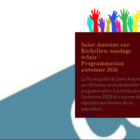
Saint-Antoine-sur-
Richelieu: sondage
éclair –
Programmation
automne 2026
La Municipalité de Saint-Antoi
sur-Richelieu souhaite bonifier
programmation d’activités pou
l’automne 2026 et s’assurer d
répondre aux besoins de sa
population.
lire plus