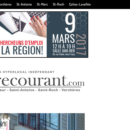
erchères
St-Antoine
St-Marc
St-Roch
Calixa-Lavallée