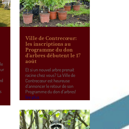
Ville de Contrecœur:
les inscriptions au
Programme du don
d’arbres débutent le 17
août
le
our
Et si un nouvel arbre prenait
racine chez vous? La Ville de
ed
Contrecœur est heureuse
d’annoncer le retour de son
s
Programme du don d’arbres!
lire plus