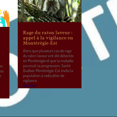
Rage du raton laveur :
appel à la vigilance en
Montérégie-Est
Alors que plusieurs cas de rage
du raton laveur ont été détectés
en Montérégie et que la maladie
poursuit sa progression, Santé
ne-
Québec Montérégie-Est invite la
 sa
population à redoubler de
r
vigilance.
e
lire plus