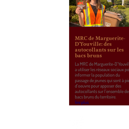
MRC de Marguerite-
D’Youville: des
autocollants sur les
bacs bruns
La MRC de Marguerite-D’Youvil
a utiliser les réseaux sociaux p
informer la population du
passage de jeunes qui sont à pi
d’oeuvre pour apposer des
autocollants sur l’ensemble de
bacs bruns du territoire.
lire plus