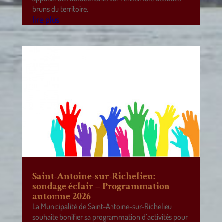
bruns du territoire.
lire plus
Saint-Antoine-sur-Richelieu:
sondage éclair – Programmation
automne 2026
La Municipalité de Saint-Antoine-sur-Richelieu
souhaite bonifier sa programmation d’activités pour