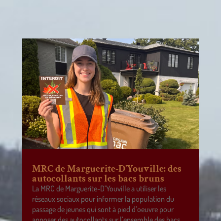
MRC de Marguerite-D’Youville: des
autocollants sur les bacs bruns
La MRC de Marguerite-D’Youville a utiliser les
réseaux sociaux pour informer la population du
passage de jeunes qui sont à pied d’oeuvre pour
apposer des autocollants sur l’ensemble des bacs