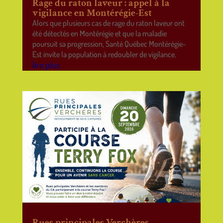
Rage du raton laveur : appel à la
vigilance en Montérégie-Est
Alors que plusieurs cas de rage du raton laveur ont
été détectés en Montérégie et que la maladie
poursuit sa progression, Santé Québec Montérégie-
Est invite la population à redoubler de vigilance.
lire plus
Rues principales Verchères