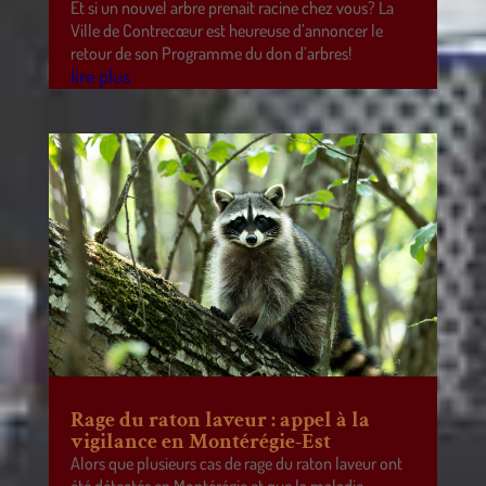
Et si un nouvel arbre prenait racine chez vous? La
Ville de Contrecœur est heureuse d’annoncer le
retour de son Programme du don d’arbres!
lire plus
Rage du raton laveur : appel à la
vigilance en Montérégie-Est
Alors que plusieurs cas de rage du raton laveur ont