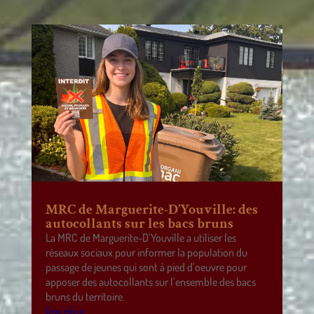
MRC de Marguerite-D’Youville: des
autocollants sur les bacs bruns
La MRC de Marguerite-D’Youville a utiliser les
réseaux sociaux pour informer la population du
passage de jeunes qui sont à pied d’oeuvre pour
apposer des autocollants sur l’ensemble des bacs
bruns du territoire.
lire plus