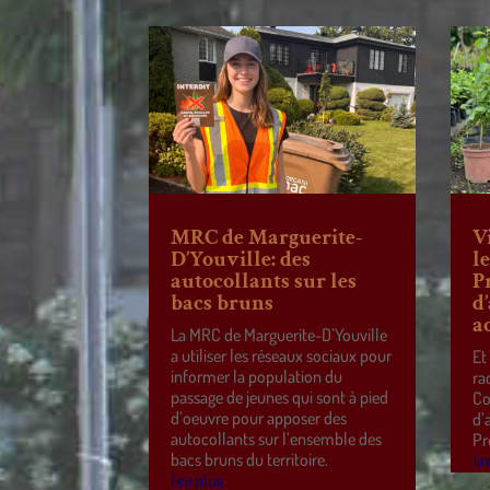
MRC de Marguerite-
V
D’Youville: des
l
autocollants sur les
P
bacs bruns
d
a
La MRC de Marguerite-D’Youville
a utiliser les réseaux sociaux pour
Et
informer la population du
ra
passage de jeunes qui sont à pied
Co
d’oeuvre pour apposer des
d’
autocollants sur l’ensemble des
Pr
bacs bruns du territoire.
lir
lire plus