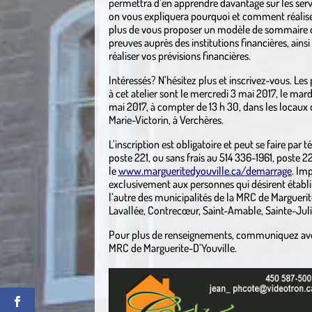
permettra d’en apprendre davantage sur les servi
on vous expliquera pourquoi et comment réalis
plus de vous proposer un modèle de sommaire de p
preuves auprès des institutions financières, ains
réaliser vos prévisions financières.
Intéressés? N’hésitez plus et inscrivez-vous. Les
à cet atelier sont le mercredi 3 mai 2017, le mard
mai 2017, à compter de 13 h 30, dans les locaux 
Marie-Victorin, à Verchères.
L’inscription est obligatoire et peut se faire pa
poste 221, ou sans frais au 514 336-1961, poste 22
le
www.margueritedyouville.ca/demarrage
. Imp
exclusivement aux personnes qui désirent établir
l’autre des municipalités de la MRC de Marguerite
Lavallée, Contrecœur, Saint-Amable, Sainte-Juli
Pour plus de renseignements, communiquez avec 
MRC de Marguerite-D’Youville.
.