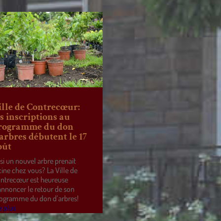
ille de Contrecœur:
es inscriptions au
rogramme du don
’arbres débutent le 17
oût
 si un nouvel arbre prenait
cine chez vous? La Ville de
ntrecœur est heureuse
annoncer le retour de son
ogramme du don d’arbres!
e plus