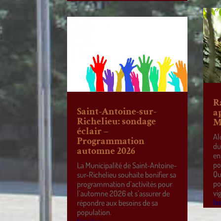
R
Saint-Antoine-sur-
a
Richelieu: sondage
M
éclair –
Al
Programmation
du
automne 2026
en
po
La Municipalité de Saint-Antoine-
Qu
sur-Richelieu souhaite bonifier sa
po
programmation d’activités pour
vi
l’automne 2026 et s’assurer de
lir
répondre aux besoins de sa
population.