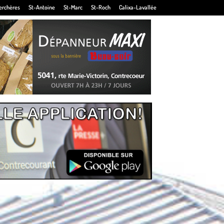
erchères
St-Antoine
St-Marc
St-Roch
Calixa-Lavallée