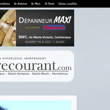
erchères
St-Antoine
St-Marc
St-Roch
Calixa-Lavallée