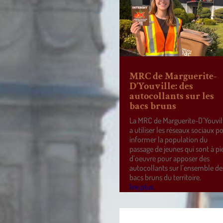
MRC de Marguerite-
D’Youville: des
autocollants sur les
bacs bruns
La MRC de Marguerite-D’Youvil
a utiliser les réseaux sociaux p
informer la population du
passage de jeunes qui sont à pi
d’oeuvre pour apposer des
autocollants sur l’ensemble de
bacs bruns du territoire.
lire plus