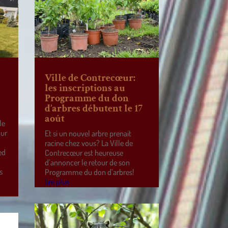
Ville de Contrecœur:
les inscriptions au
Programme du don
d’arbres débutent le 17
août
le
our
Et si un nouvel arbre prenait
racine chez vous? La Ville de
ed
Contrecœur est heureuse
d’annoncer le retour de son
s
Programme du don d’arbres!
lire plus