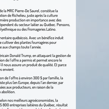
e de la MRC Pierre-De Saurel, constitue la
ion de Richelieu, juste après la culture
première production en importance avec des
dépendent du secteur laitier au Québec. Pensons,
Polyethnique ou des Fromageries Latino.
limentaire québécois. Avec un bénéfice induit
de cultiver des plantes fourragères pour
le aux champs toute l’année.
éricain Donald Trump, en attaquant la gestion de
ion de l’offre a permis et permet encore le
il nous assure un produit de qualité. Et parce
s envient.
n de l’offre à environ 300 $ par famille, la
ste plus (en Europe, depuis l’an dernier, par
es aux producteurs, en raison de la
n abolition.
selon nos meilleurs agroéconomistes, la
 5 800 entreprises laitières du Québec, résultat