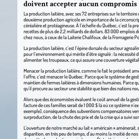
doivent accepter aucun compromis
La production laitière, avec ses 72 entreprises sur le territoir
deuxième production agricole en importance de la circonscript
céréalière et protéagineuse. À l’échelle du Québec, c’est la 
recettes de plus de 2,2 milliards de dollars. 83 000 emplois 
chez nous, à ceux de la Laiterie Chalifoux, de la Fromagerie 
La production laitière, c’est l’épine dorsale du secteur agroa
pour l’environnement qui mérite d’être signalé : la nécessité 
alimenter les troupeaux, ce qui assure une couverture végéta
Menacer la production laitière, comme le fait le président am
l’offre, c’est menacer le Québec. Parce que le système de gest
maintien de fermes laitières à dimensions humaines. Parce qu’
qu’il procure au secteur une stabilité que bien des nations nou
Alors que des économistes évaluent le coût annuel de la gestio
facture de ces familles serait de 1 000 $ là où ce système n’exi
exemple), conséquence des subventions compensatoires versé
surproduction, de la chute des prix et de la crise qui a suivi so
L’ouverture de notre marché au lait « américain » amènerait, 
disparition, en très peu de temps, d’au moins la moitié de nos