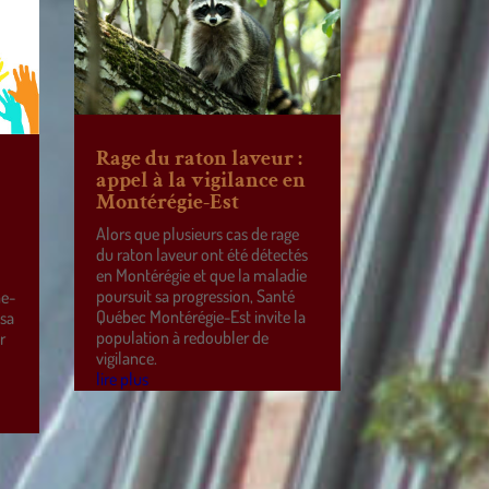
Rage du raton laveur :
appel à la vigilance en
Montérégie-Est
Alors que plusieurs cas de rage
du raton laveur ont été détectés
en Montérégie et que la maladie
poursuit sa progression, Santé
ne-
Québec Montérégie-Est invite la
 sa
population à redoubler de
r
vigilance.
e
lire plus