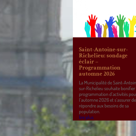
Saint-Antoine-sur-
Richelieu: sondage
éclair –
Programmation
automne 2026
La Municipalité de Saint-Antoi
sur-Richelieu souhaite bonifier
programmation d’activités pou
l’automne 2026 et s’assurer d
répondre aux besoins de sa
population.
lire plus