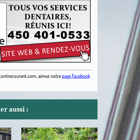
contrecourant.com
,
aimez notre
page Facebook
r aussi :