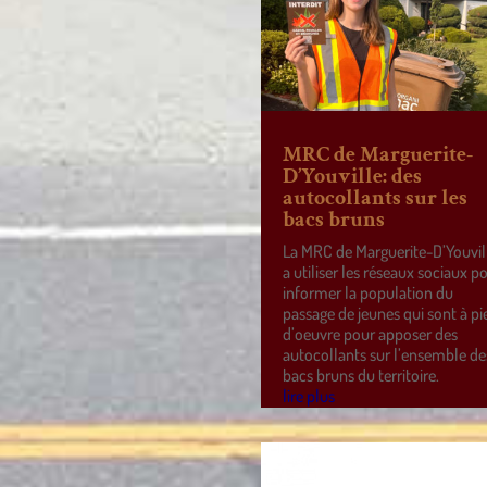
MRC de Marguerite-
D’Youville: des
autocollants sur les
bacs bruns
La MRC de Marguerite-D’Youvil
a utiliser les réseaux sociaux p
informer la population du
passage de jeunes qui sont à pi
d’oeuvre pour apposer des
autocollants sur l’ensemble de
bacs bruns du territoire.
lire plus