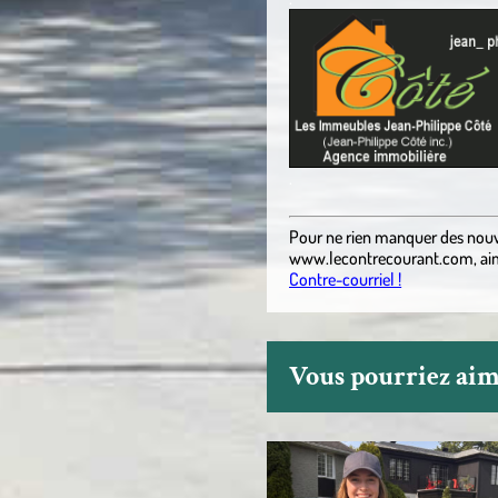
.
Pour ne rien manquer des nouv
www.lecontrecourant.com
,
ai
Contre-courriel !
Vous pourriez aime