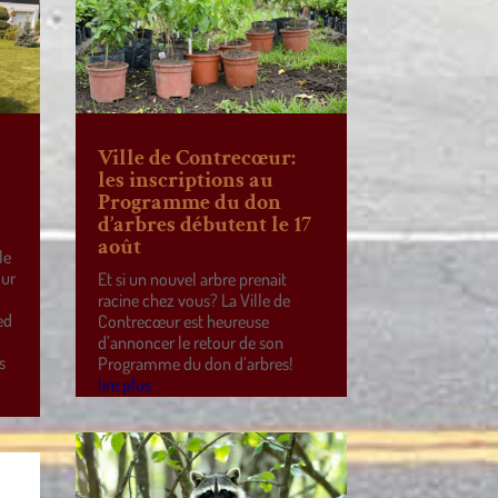
Ville de Contrecœur:
les inscriptions au
Programme du don
d’arbres débutent le 17
août
le
our
Et si un nouvel arbre prenait
racine chez vous? La Ville de
ed
Contrecœur est heureuse
d’annoncer le retour de son
s
Programme du don d’arbres!
lire plus