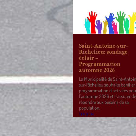
Saint-Antoine-sur-
Richelieu: sondage
éclair –
Programmation
automne 2026
La Municipalité de Saint-Antoi
sur-Richelieu souhaite bonifier
programmation d’activités pou
l’automne 2026 et s’assurer d
répondre aux besoins de sa
population.
lire plus